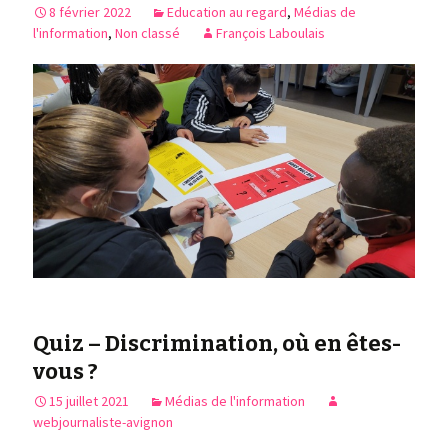
8 février 2022
Education au regard
,
Médias de
l'information
,
Non classé
François Laboulais
Quiz – Discrimination, où en êtes-
vous ?
15 juillet 2021
Médias de l'information
webjournaliste-avignon