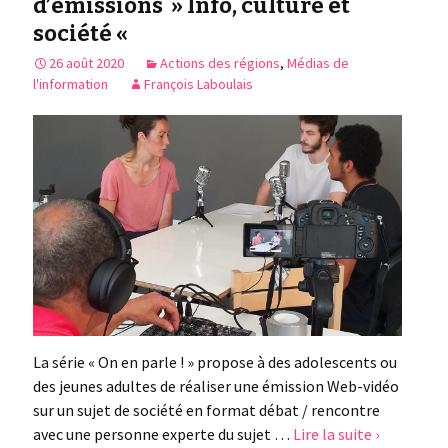
d’émissions » Info, culture et
société «
26 août 2020
Actions des régions
,
Médias de
l'information
François Laboulais
La série « On en parle ! » propose à des adolescents ou
des jeunes adultes de réaliser une émission Web-vidéo
sur un sujet de société en format débat / rencontre
avec une personne experte du sujet …
Lire la suite ›