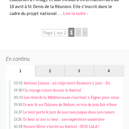
10 avril à St Denis de la Réunion. Elle s’inscrit dans le
cadre du projet national …
Lire la suite ›
1
2
»
Page 1 sur 2
En continu
1
2
3
4
23:42
Antonio Lizana : un viaje entre flamenco y jazz – En
Español
19:30
Un voyage coloré durant le festival
20:43
Les côtes de la Méditerranée s’invitent à Figeac pour nous
faire vibrer.
19:10
Ce soir là au Château de Béduer, ce trio de jazz fait vibrer
des pierres et des âmes…
14:37
Le vent porte le jazz de nos rues jusque dans nos coeurs
13:35
To beat or not to beat : une expérience immersive
10:28
Horace Silver s’invite au festival : OUH LALA !