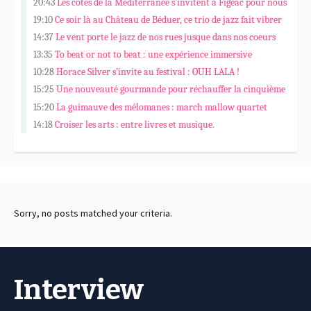
20:43
Les côtes de la Méditerranée s’invitent à Figeac pour nous
faire vibrer.
19:10
Ce soir là au Château de Béduer, ce trio de jazz fait vibrer
des pierres et des âmes…
14:37
Le vent porte le jazz de nos rues jusque dans nos coeurs
13:35
To beat or not to beat : une expérience immersive
10:28
Horace Silver s’invite au festival : OUH LALA !
15:25
Une nouveauté gourmande pour réchauffer la cinquième
édition de Fi’Jazz
15:20
La guimauve des mélomanes : march mallow quartet
14:18
Croiser les arts : entre livres et musique.
Sorry, no posts matched your criteria.
Interview