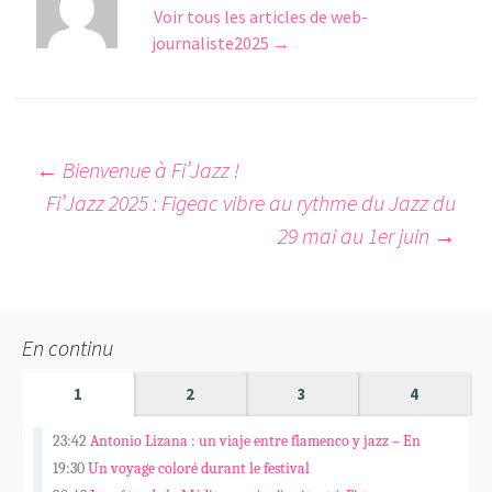
Voir tous les articles de web-
journaliste2025
→
←
Bienvenue à Fi’Jazz !
Fi’Jazz 2025 : Figeac vibre au rythme du Jazz du
29 mai au 1er juin
→
En continu
1
2
3
4
23:42
Antonio Lizana : un viaje entre flamenco y jazz – En
Español
19:30
Un voyage coloré durant le festival