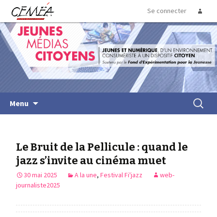
Se connecter
Jeunes Medias Citoyens
Menu
Le Bruit de la Pellicule : quand le
jazz s’invite au cinéma muet
30 mai 2025
A la une
,
Festival Fi'jazz
web-
journaliste2025