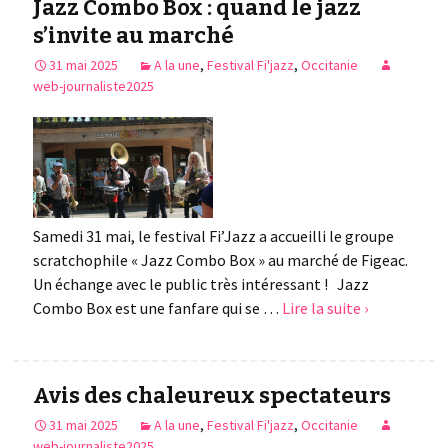
Jazz Combo Box : quand le jazz
s’invite au marché
31 mai 2025
A la une
,
Festival Fi'jazz
,
Occitanie
web-journaliste2025
Samedi 31 mai, le festival Fi’Jazz a accueilli le groupe
scratchophile « Jazz Combo Box » au marché de Figeac.
Un échange avec le public très intéressant ! Jazz
Combo Box est une fanfare qui se …
Lire la suite ›
Avis des chaleureux spectateurs
31 mai 2025
A la une
,
Festival Fi'jazz
,
Occitanie
web-journaliste2025