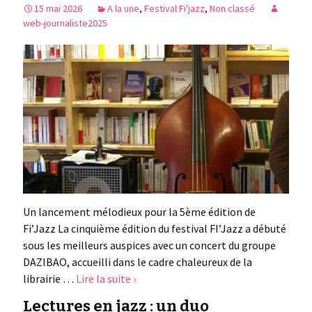
15 mai 2026
A la une
,
Festival Fi'jazz
,
Non classé
web-journaliste2025
Un lancement mélodieux pour la 5ème édition de
Fi’Jazz La cinquième édition du festival FI’Jazz a débuté
sous les meilleurs auspices avec un concert du groupe
DAZIBAO, accueilli dans le cadre chaleureux de la
librairie …
Lire la suite ›
Lectures en jazz : un duo