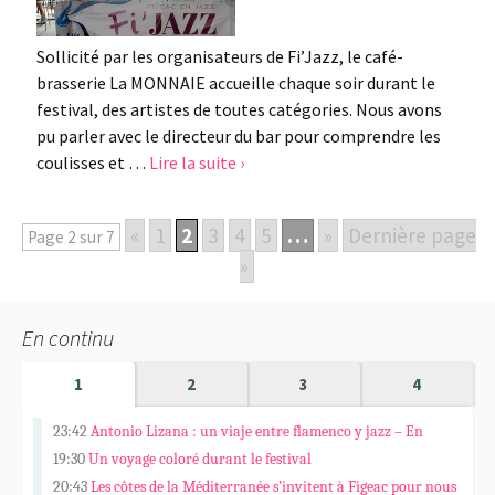
Sollicité par les organisateurs de Fi’Jazz, le café-
brasserie La MONNAIE accueille chaque soir durant le
festival, des artistes de toutes catégories. Nous avons
pu parler avec le directeur du bar pour comprendre les
coulisses et …
Lire la suite ›
«
1
2
3
4
5
…
»
Dernière page
Page 2 sur 7
»
En continu
1
2
3
4
23:42
Antonio Lizana : un viaje entre flamenco y jazz – En
Español
19:30
Un voyage coloré durant le festival
20:43
Les côtes de la Méditerranée s’invitent à Figeac pour nous