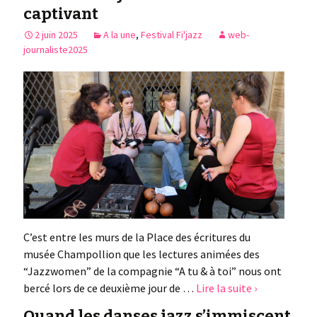
captivant
2 juin 2025
A la une
,
Festival Fi'jazz
web-
journaliste2025
C’est entre les murs de la Place des écritures du
musée Champollion que les lectures animées des
“Jazzwomen” de la compagnie “A tu & à toi” nous ont
bercé lors de ce deuxième jour de …
Lire la suite ›
Quand les danses jazz s’immiscent