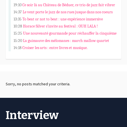
faire vibrer.
19:10
Ce soir là au Château de Béduer, ce trio de jazz fait vibrer
des pierres et des âmes…
14:37
Le vent porte le jazz de nos rues jusque dans nos coeurs
13:35
To beat or not to beat : une expérience immersive
10:28
Horace Silver s’invite au festival : OUH LALA !
15:25
Une nouveauté gourmande pour réchauffer la cinquième
édition de Fi’Jazz
15:20
La guimauve des mélomanes : march mallow quartet
14:18
Croiser les arts : entre livres et musique.
Sorry, no posts matched your criteria.
Interview